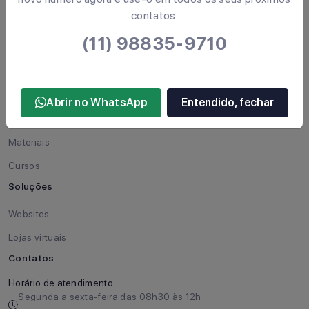
contatos.
Quem somos
(11) 98835-9710
Cases de sucesso
Contato
Trabalhe conosco
Abrir no WhatsApp
Entendido, fechar
Blog
Materiais
Cursos
Soluções
Websites
Lojas virtuais
Contatos
Horário de atendimento
Segunda a sexta-feira das 08h30 às 12h